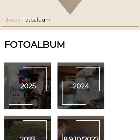
Úvod
Fotoalbum
FOTOALBUM
2025
2024
2023
8,9,10/2022