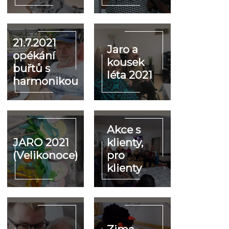
21.7.2021
Jaro a
opékání
kousek
buřtů s
léta 2021
harmonikou
Akce s
JARO 2021
klienty,
(Velikonoce)
pro
klienty