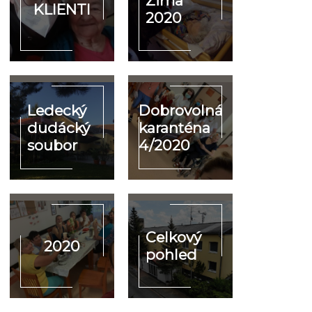
Zima
KLIENTI
2020
Ledecký
Dobrovolná
dudácký
karanténa
soubor
4/2020
Celkový
2020
pohled