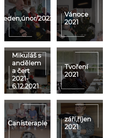
Vánoce
leden,únor/2022
2021
Mikuláš s
andělem
Tvoření
a čert
2021
2021-
6.12.2021
září,říjen
Canisterapie
2021