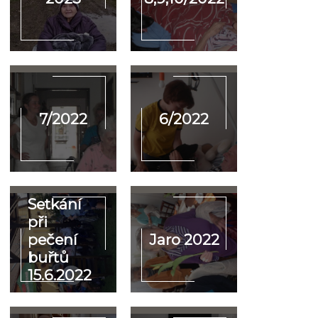
7/2022
6/2022
Setkání
při
pečení
Jaro 2022
buřtů
15.6.2022