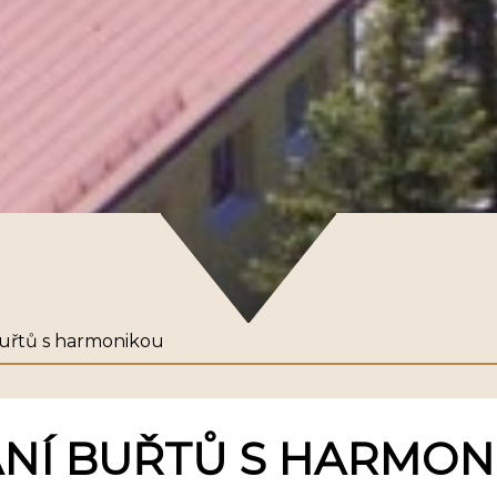
buřtů s harmonikou
KÁNÍ BUŘTŮ S HARMO