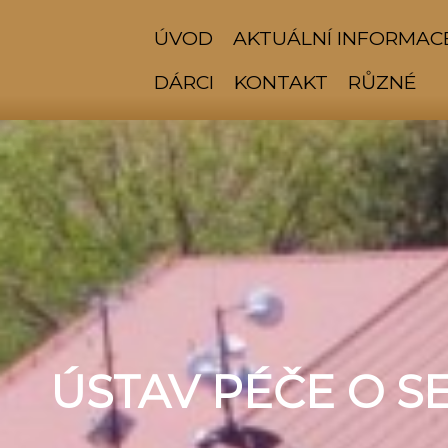
ÚVOD
AKTUÁLNÍ INFORMAC
DÁRCI
KONTAKT
RŮZNÉ
ÚSTAV PÉČE O S