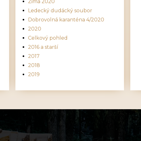
Zima 2020
Ledecký dudácký soubor
Dobrovolná karanténa 4/2020
2020
Celkový pohled
2016 a starší
2017
2018
2019