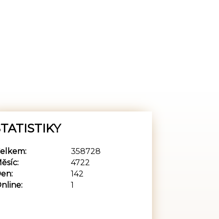
TATISTIKY
elkem:
358728
ěsíc:
4722
en:
142
nline:
1