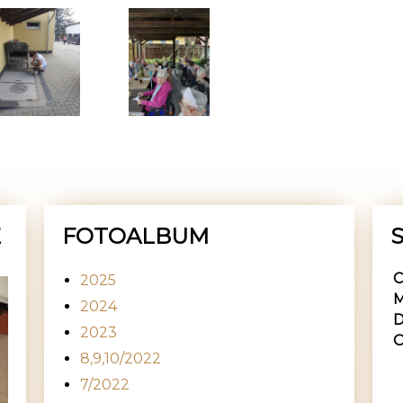
E
FOTOALBUM
S
C
2025
M
2024
D
2023
O
8,9,10/2022
7/2022