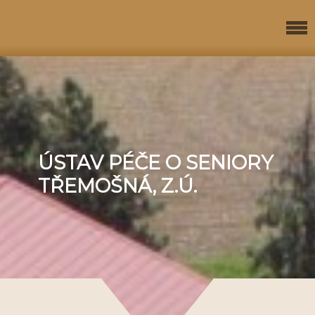
ÚSTAV PÉČE O SENIORY
TŘEMOŠNÁ, Z.Ú.