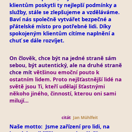
klientům poskytli ty nejlepší podmínky a
služby, stále se zlepšujeme a vzděláváme.
Baví nás společně vytvářet bezpečné a
přátelské místo pro potřebné lidi. Díky
spokojeným klientům cítíme naplnění a
chuť se dále rozvíjet.
On člověk, chce být na jedné straně sám
sebou, být autentický, ale na druhé straně
chce mít
většinou emoční pouto k
ostatním lidem. Proto nejšťastnější lidé na
světě jsou Ti, kteří udělají šťastnými
někoho jiného, činností, kterou oni sami
milují...
citát
Jan Mühlfeit
Naše motto: Jsme zařízení pro lidi, na