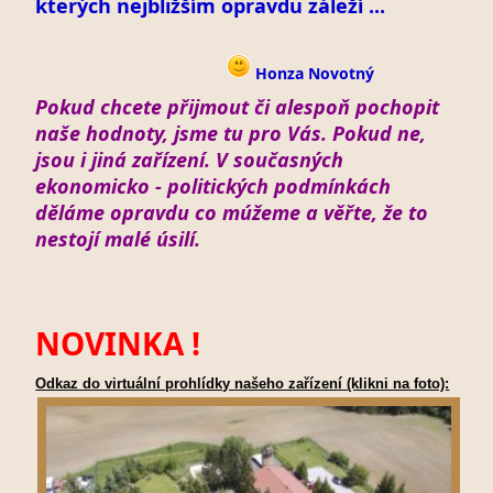
kterých nejbližším opravdu záleží ...
Honza Novotný
Pokud chcete přijmout či alespoň pochopit
naše hodnoty, jsme tu pro Vás. Pokud ne,
jsou i jiná zařízení. V současných
ekonomicko - politických podmínkách
děláme opravdu co múžeme a věřte, že to
nestojí malé úsilí.
NOVINKA !
Odkaz do virtuální prohlídky našeho zařízení (klikni na foto):