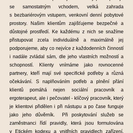
se samostatným vchodem, velká zahrada
s bezbariérovým vstupem, venkovní denní pobytové
prostory.
Našim klientům zajišťujeme bezpečné a
důstojné prostředí. Ke každému z nich se snažíme
přistupovat zcela individuálně a maximálně jej
podporujeme, aby co nejvíce z každodenních činností
i nadále zvládal sám, dle jeho vlastních možností a
schopností. Klienty vnímáme jako rovnocenné
partnery,
kteří mají své specifické potřeby a různá
očekávání. S naplňováním potřeb a plnění přání
klientů pomáhá nejen sociální pracovník a
ergoterapeut, ale i pečovatel - klíčový pracovník, který
je klientovi přidělen i při nástupu a po čase funguje
jako jeho důvěrník.
Při poskytování služeb se
zaměstnanci řídí pravidly, která jsou formulována
v Etickém kodexu a vnitřních pravidlech zařízení.