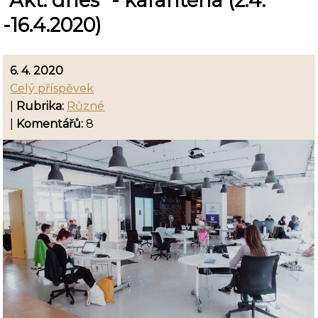
"Akt. dnes" - karanténa (2.4.
-16.4.2020)
6. 4. 2020
Celý příspěvek
|
Rubrika:
Různé
|
Komentářů:
8