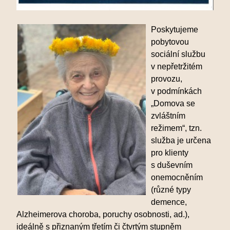
Poskytujeme
pobytovou
sociální službu
v nepřetržitém
provozu,
v podmínkách
„Domova se
zvláštním
režimem“, tzn.
služba je určena
pro klienty
s duševním
onemocněním
(různé typy
demence,
Alzheimerova choroba, poruchy osobnosti, ad.),
ideálně s přiznaným třetím či čtvrtým stupněm