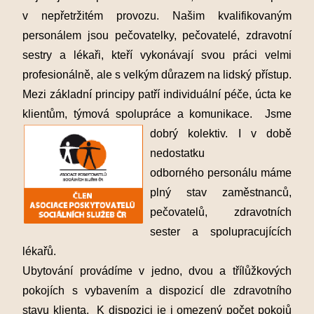
v nepřetržitém provozu. Našim kvalifikovaným
p
ersonálem jsou pečovatelky, pečovatelé, zdravotní
sestry a lékaři, kteří vykonávají svou
práci velmi
profesionálně, ale s velkým důrazem na lidský přístup.
Mezi základní principy patří individuální péče, úcta ke
klientům, týmová spolupráce a
komunikace. Jsme
dobrý kolektiv. I v době
nedostatku
odborného personálu máme
plný stav zaměstnanců,
pečovatelů, zdravotních
sester a spolupracujících
lékařů.
Ubytování provádíme v jedno, dvou a třílůžkových
pokojích s vybavením a dispozicí dle zdravotního
stavu klienta. K dispozici je i omezený počet pokojů