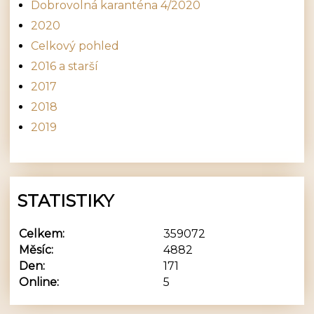
Dobrovolná karanténa 4/2020
2020
Celkový pohled
2016 a starší
2017
2018
2019
STATISTIKY
Celkem:
359072
Měsíc:
4882
Den:
171
Online:
5